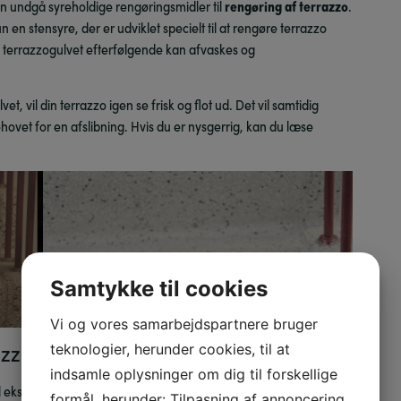
an undgå syreholdige rengøringsmidler til
rengøring af terrazzo
.
n stensyre, der er udviklet specielt til at rengøre terrazzo
å terrazzogulvet efterfølgende kan afvaskes og
t, vil din terrazzo igen se frisk og flot ud. Det vil samtidig
hovet for en afslibning.
Hvis du er nysgerrig, kan du læse
Samtykke til cookies
Vi og vores samarbejdspartnere bruger
razzogulv?
teknologier, herunder cookies, til at
indsamle oplysninger om dig til forskellige
 ekspertvurdering af, hvorvidt jeres terrazzogulv kan nøjes med
formål, herunder: Tilpasning af annoncering,