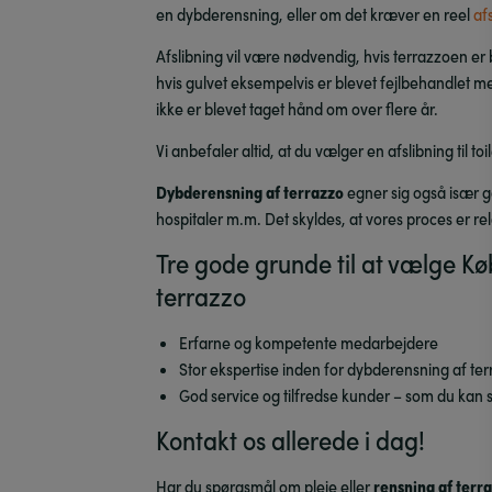
en dybderensning, eller om det kræver en reel
af
Afslibning vil være nødvendig, hvis terrazzoen er 
hvis gulvet eksempelvis er blevet fejlbehandlet m
ikke er blevet taget hånd om over flere år.
Vi anbefaler altid, at du vælger en afslibning til t
Dybderensning af terrazzo
egner sig også især go
hospitaler m.m. Det skyldes, at vores proces er rela
Tre gode grunde til at vælge Kø
terrazzo
Erfarne og kompetente medarbejdere
Stor ekspertise inden for dybderensning af te
God service og tilfredse kunder – som du kan 
Kontakt os allerede i dag!
Har du spørgsmål om pleje eller
rensning af terr