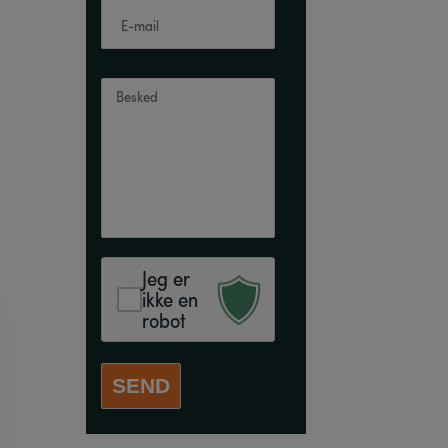
Jeg er
ikke en
robot