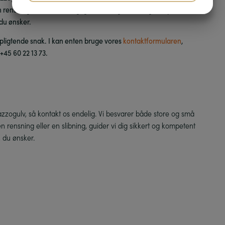
JA
NEJ
JA
NEJ
 rensning eller en slibning, guider vi dig sikkert og kompetent
du ønsker.
MARKETING
STATISTIK
orpligtende snak. I kan enten bruge vores
kontaktformularen
,
 +45 60 22 13 73.
azzogulv, så kontakt os endelig. Vi besvarer både store og små
n rensning eller en slibning, guider vi dig sikkert og kompetent
 du ønsker.