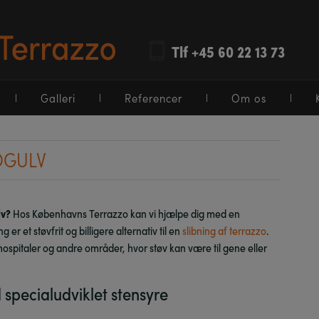
Tlf +45 60 22 13 73
Galleri
Referencer
Om os
OGULV
lv?
Hos Københavns Terrazzo kan vi hjælpe dig med en
er et støvfrit og billigere alternativ til en
slibning af terrazzo
.
hospitaler og andre områder, hvor støv kan være til gene eller
specialudviklet stensyre