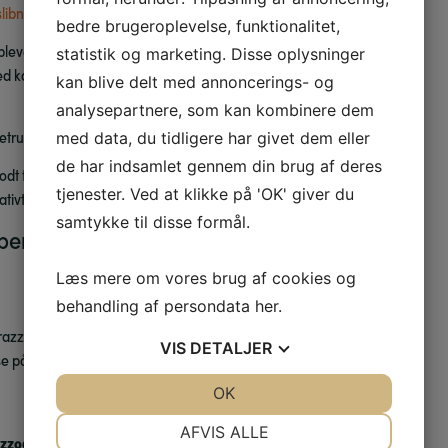
slibning
.
bedre brugeroplevelse, funktionalitet,
blevet beskadiget eller kalken har sat sig dybt. Dette kan være,
statistik og marketing. Disse oplysninger
ed kalkfjerner og andre skrappe rengøringsmidler, eller skaden
kan blive delt med annoncerings- og
analysepartnere, som kan kombinere dem
oiletrummet.
med data, du tidligere har givet dem eller
de har indsamlet gennem din brug af deres
dt til steder, hvor støv kan være til stor gene, såsom opgange,
tjenester. Ved at klikke på 'OK' giver du
tivt støvfri og tager kortere tid end en reel afslibning.
samtykke til disse formål.
benhavns Terrazzo ApS til rensning af
Læs mere om vores brug af cookies og
behandling af persondata
her
.
rrazzo
VIS
DETALJER
se på vores
TrustPilot
JA
NEJ
OK
JA
NEJ
NØDVENDIGE
PRÆFERENCER
AFVIS ALLE
azzogulv
, så kontakt os endelig. Vi besvarer både store og små