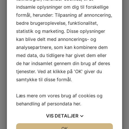
indsamle oplysninger om dig til forskellige
formål, herunder: Tilpasning af annoncering,
bedre brugeroplevelse, funktionalitet,
statistik og marketing. Disse oplysninger
kan blive delt med annoncerings- og
analysepartnere, som kan kombinere dem
med data, du tidligere har givet dem eller
de har indsamlet gennem din brug af deres
tjenester. Ved at klikke på 'OK' giver du
samtykke til disse formål.
Jeg er ikke en robot
Læs mere om vores brug af cookies og
behandling af persondata
her
.
VIS
DETALJER
JA
NEJ
OK
JA
NEJ