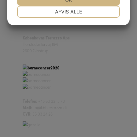
NØDVENDIGE
PRÆFERENCER
AFVIS ALLE
JA
NEJ
JA
NEJ
MARKETING
STATISTIK
Københavns Terrazzo Aps
Herstedøstervej 11M
2600 Glostrup
Telefon:
+45 60 22 13 73
Mail:
tb@kbhterrazzo.dk
CVR:
35 03 24 28